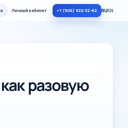
RU
EN
ас
Личный кабинет
+7 (906) 922-32-62
 как разовую