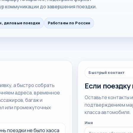
ур коммуникации до завершения поездки.
и, деловые поездки
Работаем по России
Быстрый контакт
Если поездку
аявку, а быстро собрать
очняем адреса, временное
Оставьте контакты 
ассажиров, багаж и
подтверждением мар
ел или промежуточных
класса автомобиля.
Имя
нь поездки не было хаоса