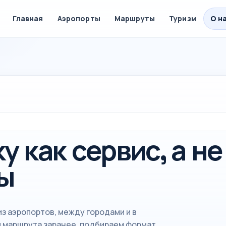
Главная
Аэропорты
Маршруты
Туризм
О н
 как сервис, а не
ы
из аэропортов, между городами и в
и маршрута заранее, подбираем формат