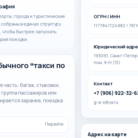
рафия
орты, города и туристические
ОГРН / ИНН
 собраны в единую структуру
1177847124982 / 781
, чтобы быстрее запускать
рий поездки.
Юридический адре
193091, Санкт-Петер
пом. 9-Н (15)
бычного “такси по
Контакт
 часть: багаж, стыковки,
 группа пассажиров или
+7 (906) 922-32-6
бирается заранее, поездка
g-a-s@ya.ru
.
Перейти
Адрес на карте