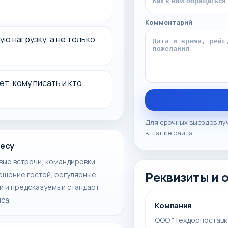
Комментарий
ю нагрузку, а не только
т, кому писать и кто
Для срочных выездов лу
в шапке сайта.
есу
ые встречи, командировки,
ещение гостей, регулярные
Реквизиты и 
и и предсказуемый стандарт
са.
Компания
ООО "Техдорпоставк