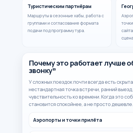
Туристическим партнёрам
Геог
Маршруты в сезонные хабы, работа с
Аэроп
группами и согласование формата
точки
подачи под программу тура.
сайта
сцена
Почему это работает лучше о
звонку”
У сложных поездок почти всегда есть скрытая
нестандартная точка встречи, ранний выезд,
чувствительность ко времени. Когда это со
становится спокойнее, а не просто дешевле
Аэропорты и точки прилёта