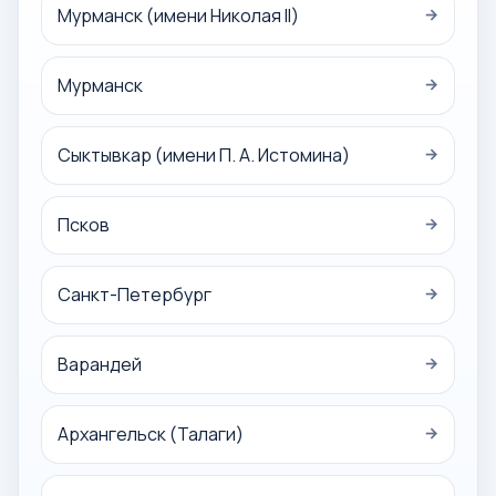
Мурманск (имени Николая II)
→
Мурманск
→
Сыктывкар (имени П. А. Истомина)
→
Псков
→
Санкт-Петербург
→
Варандей
→
Архангельск (Талаги)
→